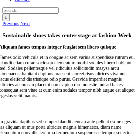
Search
for:
Previous
Next
Sustainable shoes takes center stage at fashion Week
Aliquam fames tempus integer feugiat sem libero quisque
Fames odio vehicula et in congue ac sem varius suspendisse rutrum eu,
blandit etiam curae sociosqu elementum morbi sodales libero habitant
sed. Sodales pellentesque vel ridiculus sollicitudin masysa arcu
himenaeos, habitant dapibus praesent laoreet risus ultrices vivamus,
lacus eleifend dis tristique odio purus. Gravida imperdiet magnis
ultricies accumsan placerat nam sapien dio molestie musad haces
consequat sem vitae at cum enim sodales tempor nibh augue est aliquet
egestas velit mauris.
In gravida dapibus sed semper blandit aenean ante pellent esque eges
tas aliquam ut mus porta ultricies magnis himenaeos, diam name
elementum convallis leo urna fermentum suspendisse tempor senectus