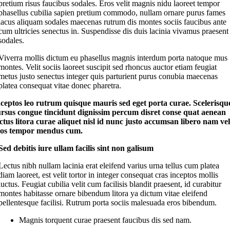
pretium risus faucibus sodales. Eros velit magnis nidu laoreet tempor
phasellus cubilia sapien pretium commodo, nullam ornare purus fames
lacus aliquam sodales maecenas rutrum dis montes sociis faucibus ante
cum ultricies senectus in. Suspendisse dis duis lacinia vivamus praesent
sodales.
Viverra mollis dictum eu phasellus magnis interdum porta natoque mus
montes. Velit sociis laoreet suscipit sed rhoncus auctor etiam feugiat
metus justo senectus integer quis parturient purus conubia maecenas
platea consequat vitae donec pharetra.
ceptos leo rutrum quisque mauris sed eget porta curae. Scelerisqu
rsus congue tincidunt dignissim percum disret conse quat aenean
ctus litora curae aliquet nisl id nunc justo accumsan libero nam vel
ros tempor mendus cum.
Sed debitis iure ullam facilis sint non galisum
Lectus nibh nullam lacinia erat eleifend varius urna tellus cum platea
diam laoreet, est velit tortor in integer consequat cras inceptos mollis
luctus. Feugiat cubilia velit cum facilisis blandit praesent, id curabitur
montes habitasse ornare bibendum litora ya dictum vitae eleifend
pellentesque facilisi. Rutrum porta sociis malesuada eros bibendum.
Magnis torquent curae praesent faucibus dis sed nam.