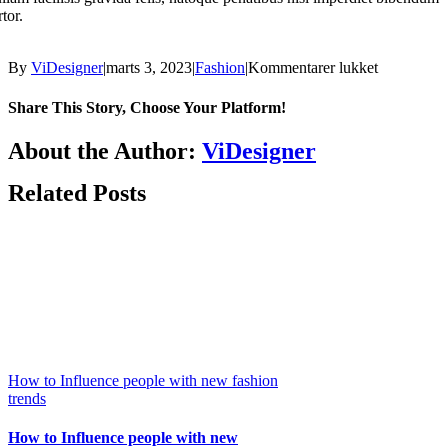
rtor.
til
By
ViDesigner
|
marts 3, 2023
|
Fashion
|
Kommentarer lukket
Sustainabl
shoes
Share This Story, Choose Your Platform!
takes
center
Facebook
X
Reddit
LinkedIn
WhatsApp
Telegram
Tumblr
Pinterest
Vk
Xing
Email
About the Author:
ViDesigner
stage
at
Related Posts
fashion
Week
How to Influence people with new fashion
trends
How to Influence people with new