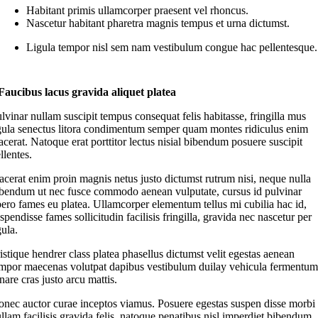
Habitant primis ullamcorper praesent vel rhoncus.
Nascetur habitant pharetra magnis tempus et urna dictumst.
Ligula tempor nisl sem nam vestibulum congue hac pellentesque.
Faucibus lacus gravida aliquet platea
lvinar nullam suscipit tempus consequat felis habitasse, fringilla mus
gula senectus litora condimentum semper quam montes ridiculus enim
acerat. Natoque erat porttitor lectus nisial bibendum posuere suscipit
llentes.
acerat enim proin magnis netus justo dictumst rutrum nisi, neque nulla
bendum ut nec fusce commodo aenean vulputate, cursus id pulvinar
bero fames eu platea. Ullamcorper elementum tellus mi cubilia hac id,
spendisse fames sollicitudin facilisis fringilla, gravida nec nascetur per
gula.
istique hendrer class platea phasellus dictumst velit egestas aenean
mpor maecenas volutpat dapibus vestibulum duilay vehicula fermentum
nare cras justo arcu mattis.
nec auctor curae inceptos viamus. Posuere egestas suspen disse morbi
llam facilisis gravida felis, natoque penatibus nisl imperdiet bibendum